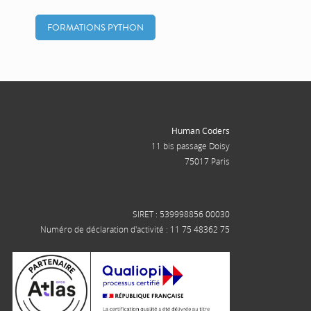
FORMATIONS PYTHON
Human Coders
11 bis passage Doisy
75017 Paris
SIRET : 539998856 00030
Numéro de déclaration d'activité : 11 75 48362 75