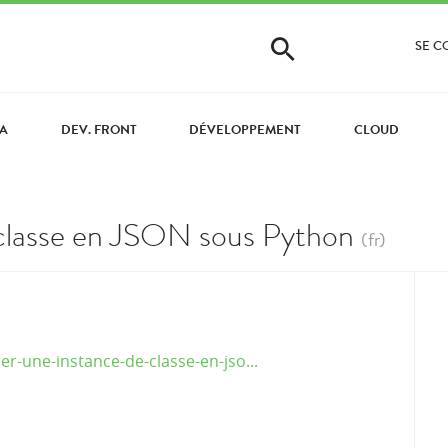
SE 
VA
DEV. FRONT
DÉVELOPPEMENT
CLOUD
e classe en JSON sous Python
(fr)
ser-une-instance-de-classe-en-jso...