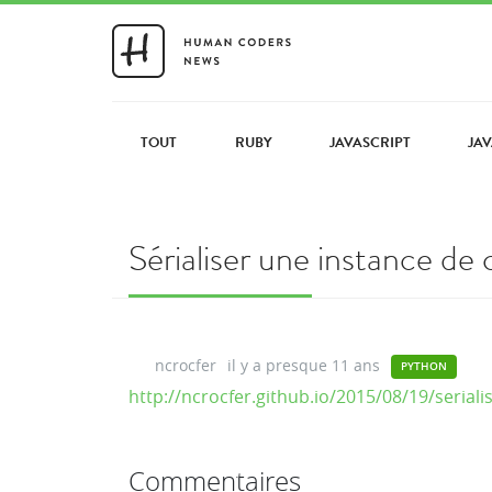
TOUT
RUBY
JAVASCRIPT
JA
Sérialiser une instance d
ncrocfer
il y a presque 11 ans
PYTHON
http://ncrocfer.github.io/2015/08/19/seriali
Commentaires