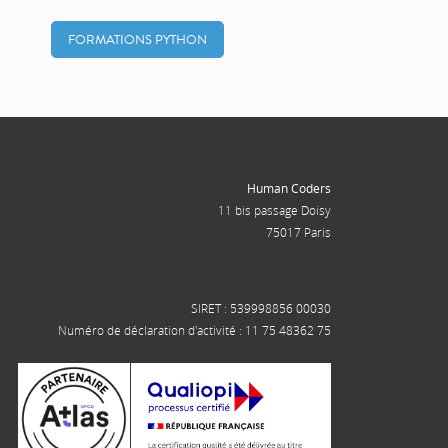
FORMATIONS PYTHON
Human Coders
11 bis passage Doisy
75017 Paris
SIRET : 539998856 00030
Numéro de déclaration d'activité : 11 75 48362 75