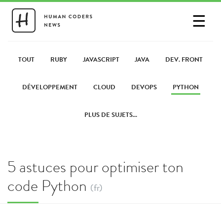
☰
SE CONNECTER
PARTAGER UN LIEN
TOUT
RUBY
JAVASCRIPT
JAVA
DEV. FRONT
DÉVELOPPEMENT
CLOUD
DEVOPS
PYTHON
PLUS DE SUJETS...
5 astuces pour optimiser ton
code Python
(fr)