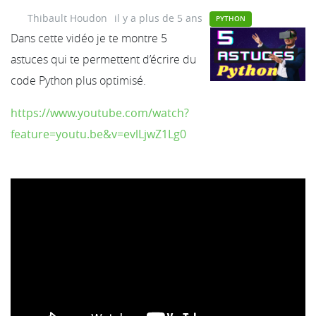
Thibault Houdon
il y a plus de 5 ans
PYTHON
Dans cette vidéo je te montre 5
astuces qui te permettent d’écrire du
code Python plus optimisé.
https://www.youtube.com/watch?
feature=youtu.be&v=evlLjwZ1Lg0