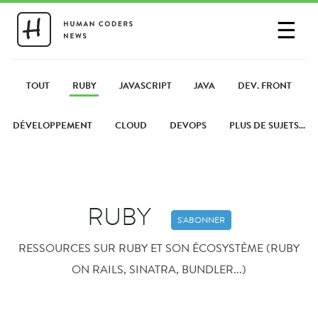
☰
SE CONNECTER
PARTAGER UN LIEN
TOUT
RUBY
JAVASCRIPT
JAVA
DEV. FRONT
DÉVELOPPEMENT
CLOUD
DEVOPS
PLUS DE SUJETS...
RUBY
S'ABONNER
RESSOURCES SUR RUBY ET SON ÉCOSYSTÈME (RUBY
ON RAILS, SINATRA, BUNDLER...)