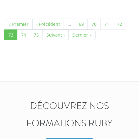
« Premier
‹ Précédent
…
69
70
71
72
73
74
75
Suivant ›
Dernier »
DÉCOUVREZ NOS
FORMATIONS RUBY