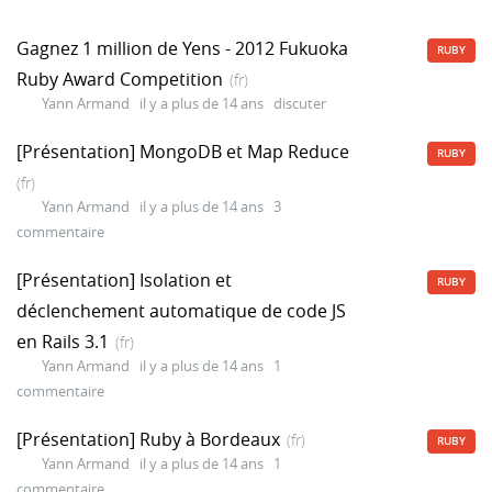
Gagnez 1 million de Yens - 2012 Fukuoka
RUBY
Ruby Award Competition
(fr)
Yann Armand
il y a plus de 14 ans
discuter
[Présentation] MongoDB et Map Reduce
RUBY
(fr)
Yann Armand
il y a plus de 14 ans
3
commentaire
[Présentation] Isolation et
RUBY
déclenchement automatique de code JS
en Rails 3.1
(fr)
Yann Armand
il y a plus de 14 ans
1
commentaire
[Présentation] Ruby à Bordeaux
(fr)
RUBY
Yann Armand
il y a plus de 14 ans
1
commentaire