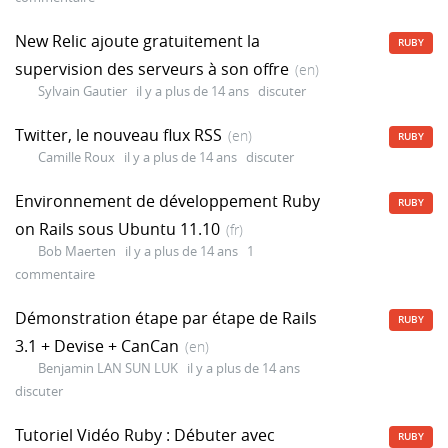
New Relic ajoute gratuitement la
RUBY
supervision des serveurs à son offre
(en)
Sylvain Gautier
il y a plus de 14 ans
discuter
Twitter, le nouveau flux RSS
(en)
RUBY
Camille Roux
il y a plus de 14 ans
discuter
Environnement de développement Ruby
RUBY
on Rails sous Ubuntu 11.10
(fr)
Bob Maerten
il y a plus de 14 ans
1
commentaire
Démonstration étape par étape de Rails
RUBY
3.1 + Devise + CanCan
(en)
Benjamin LAN SUN LUK
il y a plus de 14 ans
discuter
Tutoriel Vidéo Ruby : Débuter avec
RUBY