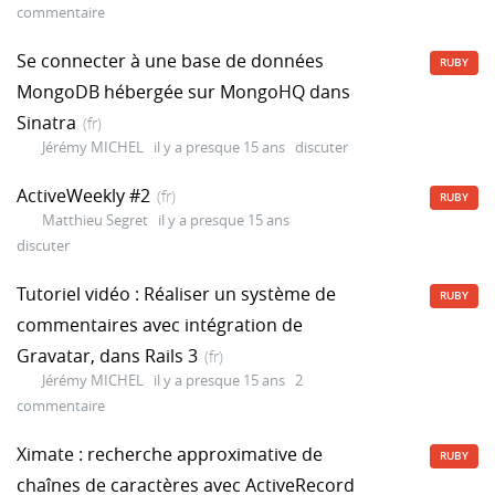
commentaire
Se connecter à une base de données
RUBY
MongoDB hébergée sur MongoHQ dans
Sinatra
(fr)
Jérémy MICHEL
il y a presque 15 ans
discuter
ActiveWeekly #2
(fr)
RUBY
Matthieu Segret
il y a presque 15 ans
discuter
Tutoriel vidéo : Réaliser un système de
RUBY
commentaires avec intégration de
Gravatar, dans Rails 3
(fr)
Jérémy MICHEL
il y a presque 15 ans
2
commentaire
Ximate : recherche approximative de
RUBY
chaînes de caractères avec ActiveRecord