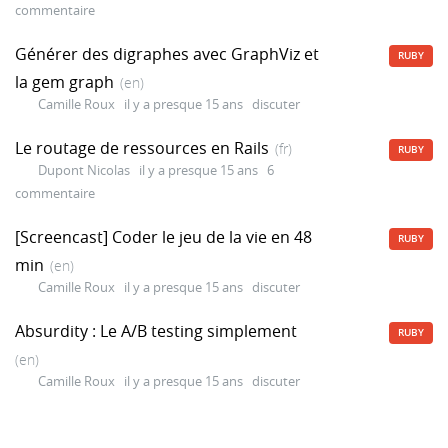
commentaire
Générer des digraphes avec GraphViz et
RUBY
la gem graph
(en)
Camille Roux
il y a presque 15 ans
discuter
Le routage de ressources en Rails
(fr)
RUBY
Dupont Nicolas
il y a presque 15 ans
6
commentaire
[Screencast] Coder le jeu de la vie en 48
RUBY
min
(en)
Camille Roux
il y a presque 15 ans
discuter
Absurdity : Le A/B testing simplement
RUBY
(en)
Camille Roux
il y a presque 15 ans
discuter