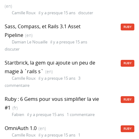
(en)
Camille Roux
il y a presque 15 ans
discuter
Sass, Compass, et Rails 3.1 Asset
RUBY
Pipeline
(en)
Damian Le Nouaille
il y a presque 15 ans
discuter
Startbrick, la gem qui ajoute un peu de
RUBY
magie à `rails s`
(en)
Camille Roux
il y a presque 15 ans
3
commentaire
Ruby : 6 Gems pour vous simplifier la vie
RUBY
#1
(fr)
Fabien
il y a presque 15 ans
1 commentaire
OmniAuth 1.0
(en)
RUBY
Camille Roux
il y a presque 15 ans
1