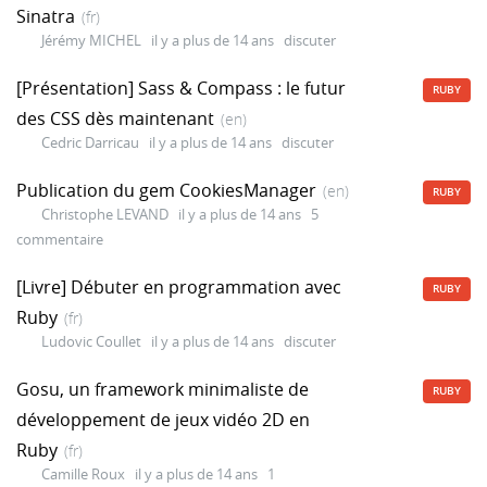
Sinatra
(fr)
Jérémy MICHEL
il y a plus de 14 ans
discuter
[Présentation] Sass & Compass : le futur
RUBY
des CSS dès maintenant
(en)
Cedric Darricau
il y a plus de 14 ans
discuter
Publication du gem CookiesManager
(en)
RUBY
Christophe LEVAND
il y a plus de 14 ans
5
commentaire
[Livre] Débuter en programmation avec
RUBY
Ruby
(fr)
Ludovic Coullet
il y a plus de 14 ans
discuter
Gosu, un framework minimaliste de
RUBY
développement de jeux vidéo 2D en
Ruby
(fr)
Camille Roux
il y a plus de 14 ans
1