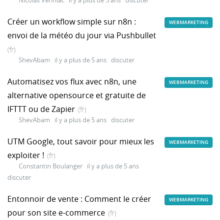
Nicolas Verlhiac
il y a plus de 5 ans
discuter
Créer un workflow simple sur n8n :
WEBMARKETING
envoi de la météo du jour via Pushbullet
(fr)
ShevAbam
il y a plus de 5 ans
discuter
Automatisez vos flux avec n8n, une
WEBMARKETING
alternative opensource et gratuite de
IFTTT ou de Zapier
(fr)
ShevAbam
il y a plus de 5 ans
discuter
UTM Google, tout savoir pour mieux les
WEBMARKETING
exploiter !
(fr)
Constantin Boulanger
il y a plus de 5 ans
discuter
Entonnoir de vente : Comment le créer
WEBMARKETING
pour son site e-commerce
(fr)