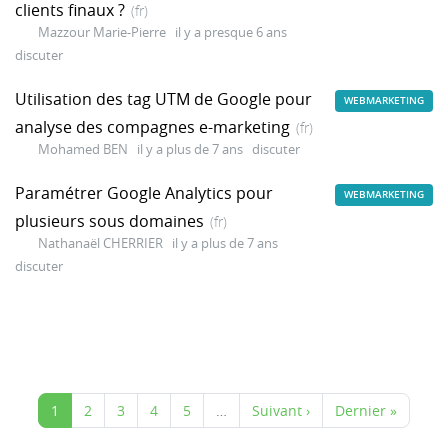
clients finaux ?
(fr)
Mazzour Marie-Pierre
il y a presque 6 ans
discuter
Utilisation des tag UTM de Google pour
WEBMARKETING
analyse des compagnes e-marketing
(fr)
Mohamed BEN
il y a plus de 7 ans
discuter
Paramétrer Google Analytics pour
WEBMARKETING
plusieurs sous domaines
(fr)
Nathanaël CHERRIER
il y a plus de 7 ans
discuter
1
2
3
4
5
…
Suivant ›
Dernier »