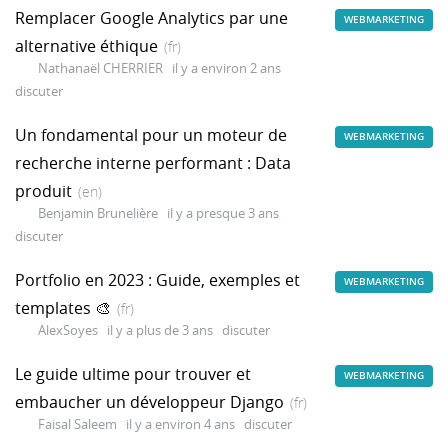
Remplacer Google Analytics par une
WEBMARKETING
alternative éthique
(fr)
Nathanaël CHERRIER
il y a environ 2 ans
discuter
Un fondamental pour un moteur de
WEBMARKETING
recherche interne performant : Data
produit
(en)
Benjamin Brunelière
il y a presque 3 ans
discuter
Portfolio en 2023 : Guide, exemples et
WEBMARKETING
templates 🎨
(fr)
AlexSoyes
il y a plus de 3 ans
discuter
Le guide ultime pour trouver et
WEBMARKETING
embaucher un développeur Django
(fr)
Faisal Saleem
il y a environ 4 ans
discuter