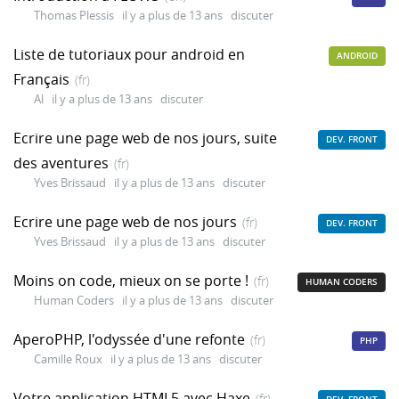
Thomas Plessis
il y a plus de 13 ans
discuter
Liste de tutoriaux pour android en
ANDROID
Français
(fr)
Al
il y a plus de 13 ans
discuter
Ecrire une page web de nos jours, suite
DEV. FRONT
des aventures
(fr)
Yves Brissaud
il y a plus de 13 ans
discuter
Ecrire une page web de nos jours
(fr)
DEV. FRONT
Yves Brissaud
il y a plus de 13 ans
discuter
Moins on code, mieux on se porte !
(fr)
HUMAN CODERS
Human Coders
il y a plus de 13 ans
discuter
AperoPHP, l'odyssée d'une refonte
(fr)
PHP
Camille Roux
il y a plus de 13 ans
discuter
Votre application HTML5 avec Haxe
(fr)