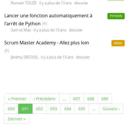
Romain TOUZE
il y a plus de 13 ans
discuter
Lancer une fonction automatiquement à
PYTHON
l'arrêt de Python
(fr)
Sam et Max
il y a plus de 13 ans
discuter
Scrum Master Academy - Allez plus loin
AGILE
(fr)
Jérémy DECOOL
il y a plus de 13 ans
discuter
« Premier
‹ Précédent
…
687
688
689
690
691
692
693
694
695
…
Suivant ›
Dernier »