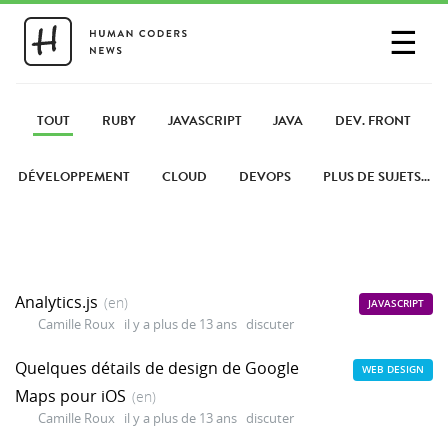
☰
SE CONNECTER
PARTAGER UN LIEN
TOUT
RUBY
JAVASCRIPT
JAVA
DEV. FRONT
DÉVELOPPEMENT
CLOUD
DEVOPS
PLUS DE SUJETS...
Analytics.js
(en)
JAVASCRIPT
Camille Roux
il y a plus de 13 ans
discuter
Quelques détails de design de Google
WEB DESIGN
Maps pour iOS
(en)
Camille Roux
il y a plus de 13 ans
discuter