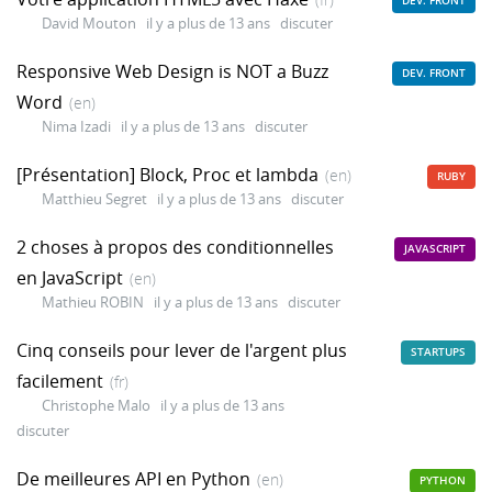
DEV. FRONT
David Mouton
il y a plus de 13 ans
discuter
Responsive Web Design is NOT a Buzz
DEV. FRONT
Word
(en)
Nima Izadi
il y a plus de 13 ans
discuter
[Présentation] Block, Proc et lambda
(en)
RUBY
Matthieu Segret
il y a plus de 13 ans
discuter
2 choses à propos des conditionnelles
JAVASCRIPT
en JavaScript
(en)
Mathieu ROBIN
il y a plus de 13 ans
discuter
Cinq conseils pour lever de l'argent plus
STARTUPS
facilement
(fr)
Christophe Malo
il y a plus de 13 ans
discuter
De meilleures API en Python
(en)
PYTHON