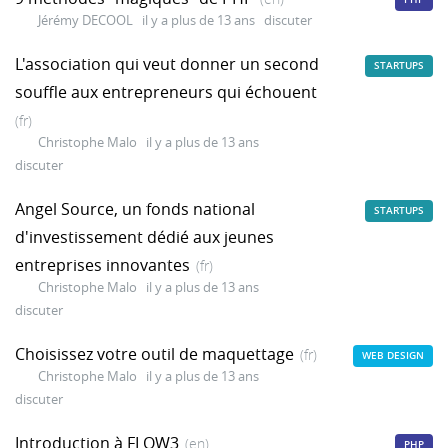
Jérémy DECOOL
il y a plus de 13 ans
discuter
L'association qui veut donner un second
STARTUPS
souffle aux entrepreneurs qui échouent
(fr)
Christophe Malo
il y a plus de 13 ans
discuter
Angel Source, un fonds national
STARTUPS
d'investissement dédié aux jeunes
entreprises innovantes
(fr)
Christophe Malo
il y a plus de 13 ans
discuter
Choisissez votre outil de maquettage
(fr)
WEB DESIGN
Christophe Malo
il y a plus de 13 ans
discuter
Introduction à FLOW3
(en)
PHP