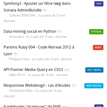
Symfony2 : Ajouter un filtre twig dans
PHP
Sonata AdminBundle
(fr)
Sullivan SENECHAL
il y a plus de 13 ans
discuter
Data-mining social en Python
(fr)
PYTHON
shootaenz
il y a plus de 13 ans
discuter
Parlons Ruby 004 - Code Retreat 2012 à
RUBY
Lyon
(fr)
Philippe Creux
il y a plus de 13 ans
discuter
API Pointer Media Query en CSS3
(en)
DEV. FRONT
Gilles FELIX
il y a plus de 13 ans
discuter
Responsive Webdesign : cas d'études
(fr)
WEB DESIGN
Christophe Malo
il y a plus de 13 ans
discuter
9 méthodes "magiques" de PHP
(en)
PHP