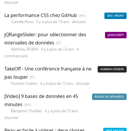
discuter
La performance CSS chez GitHub
(en)
DEV. FRONT
Camille Roux
il y a plus de 13 ans
discuter
jQRangeSlider: pour sélectionner des
JAVASCRIPT
intervalles de données
(fr)
Mathieu ROBIN
il y a plus de 13 ans
4
commentaire
TakeOff - Une conférence française à ne
HUMAN CODERS
pas louper
(fr)
Human Coders
il y a plus de 13 ans
discuter
[Video] 9 bases de données en 45
BASES DE DONNÉES
minutes
(en)
Benjamin Thuillier
il y a plus de 13 ans
discuter
Beau et facile à utiliser : deux choses
WEB DESIGN