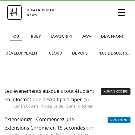
☰
SE CONNECTER
PARTAGER UN LIEN
TOUT
RUBY
JAVASCRIPT
JAVA
DEV. FRONT
DÉVELOPPEMENT
CLOUD
DEVOPS
PLUS DE SUJETS...
Les événements auxquels tout étudiant
HUMAN CODERS
en informatique devrait participer
(fr)
Human Coders
il y a plus de 13 ans
discuter
Extensionizr - Commencez une
DEV. FRONT
extensions Chrome en 15 secondes
(en)
Camille Roux
il y a plus de 13 ans
discuter