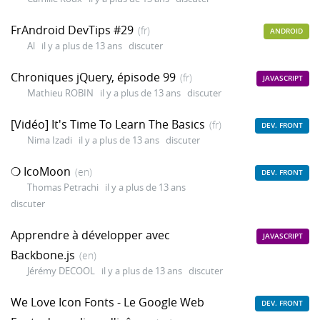
FrAndroid DevTips #29
(fr)
ANDROID
Al
il y a plus de 13 ans
discuter
Chroniques jQuery, épisode 99
(fr)
JAVASCRIPT
Mathieu ROBIN
il y a plus de 13 ans
discuter
[Vidéo] It's Time To Learn The Basics
(fr)
DEV. FRONT
Nima Izadi
il y a plus de 13 ans
discuter
❍ IcoMoon
(en)
DEV. FRONT
Thomas Petrachi
il y a plus de 13 ans
discuter
Apprendre à développer avec
JAVASCRIPT
Backbone.js
(en)
Jérémy DECOOL
il y a plus de 13 ans
discuter
We Love Icon Fonts - Le Google Web
DEV. FRONT