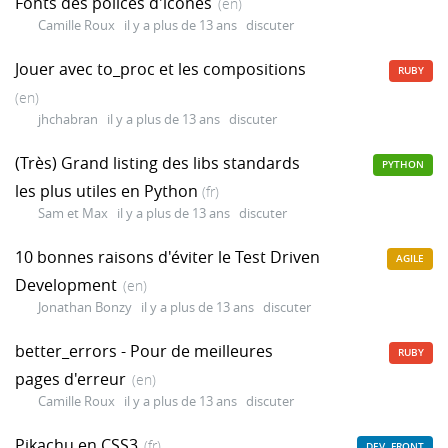
Fonts des polices d'icônes
(en)
Camille Roux
il y a plus de 13 ans
discuter
Jouer avec to_proc et les compositions
RUBY
(en)
jhchabran
il y a plus de 13 ans
discuter
(Très) Grand listing des libs standards
PYTHON
les plus utiles en Python
(fr)
Sam et Max
il y a plus de 13 ans
discuter
10 bonnes raisons d'éviter le Test Driven
AGILE
Development
(en)
Jonathan Bonzy
il y a plus de 13 ans
discuter
better_errors - Pour de meilleures
RUBY
pages d'erreur
(en)
Camille Roux
il y a plus de 13 ans
discuter
Pikachu en CSS3
(fr)
DEV. FRONT