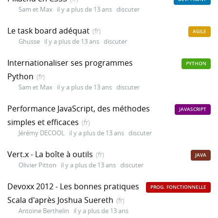
Sam et Max
il y a plus de 13 ans
discuter
Le task board adéquat
(fr)
AGILE
Ghusse
il y a plus de 13 ans
discuter
Internationaliser ses programmes
PYTHON
Python
(fr)
Sam et Max
il y a plus de 13 ans
discuter
Performance JavaScript, des méthodes
JAVASCRIPT
simples et efficaces
(fr)
Jérémy DECOOL
il y a plus de 13 ans
discuter
Vert.x - La boîte à outils
(fr)
JAVA
Olivier Pitton
il y a plus de 13 ans
discuter
Devoxx 2012 - Les bonnes pratiques
PROG. FONCTIONNELLE
Scala d'après Joshua Suereth
(fr)
Antoine Berthelin
il y a plus de 13 ans