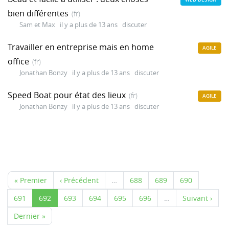
bien différentes
(fr)
Sam et Max
il y a plus de 13 ans
discuter
Travailler en entreprise mais en home
AGILE
office
(fr)
Jonathan Bonzy
il y a plus de 13 ans
discuter
Speed Boat pour état des lieux
(fr)
AGILE
Jonathan Bonzy
il y a plus de 13 ans
discuter
« Premier
‹ Précédent
…
688
689
690
691
692
693
694
695
696
…
Suivant ›
Dernier »