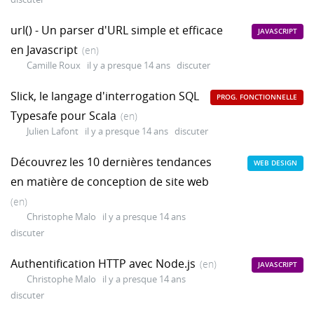
url() - Un parser d'URL simple et efficace
JAVASCRIPT
en Javascript
(en)
Camille Roux
il y a presque 14 ans
discuter
Slick, le langage d'interrogation SQL
PROG. FONCTIONNELLE
Typesafe pour Scala
(en)
Julien Lafont
il y a presque 14 ans
discuter
Découvrez les 10 dernières tendances
WEB DESIGN
en matière de conception de site web
(en)
Christophe Malo
il y a presque 14 ans
discuter
Authentification HTTP avec Node.js
(en)
JAVASCRIPT
Christophe Malo
il y a presque 14 ans
discuter