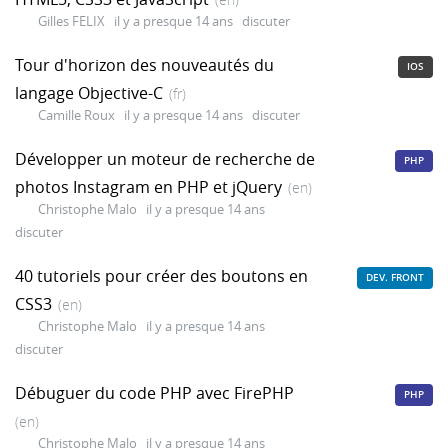
Gilles FELIX
il y a presque 14 ans
discuter
Tour d'horizon des nouveautés du
IOS
langage Objective-C
(fr)
Camille Roux
il y a presque 14 ans
discuter
Développer un moteur de recherche de
PHP
photos Instagram en PHP et jQuery
(en)
Christophe Malo
il y a presque 14 ans
discuter
40 tutoriels pour créer des boutons en
DEV. FRONT
CSS3
(en)
Christophe Malo
il y a presque 14 ans
discuter
Débuguer du code PHP avec FirePHP
PHP
(en)
Christophe Malo
il y a presque 14 ans