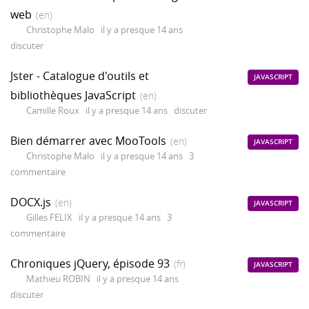
web
(en)
Christophe Malo
il y a presque 14 ans
discuter
Jster - Catalogue d'outils et
JAVASCRIPT
bibliothèques JavaScript
(en)
Camille Roux
il y a presque 14 ans
discuter
Bien démarrer avec MooTools
(en)
JAVASCRIPT
Christophe Malo
il y a presque 14 ans
3
commentaire
DOCX.js
(en)
JAVASCRIPT
Gilles FELIX
il y a presque 14 ans
3
commentaire
Chroniques jQuery, épisode 93
(fr)
JAVASCRIPT
Mathieu ROBIN
il y a presque 14 ans
discuter