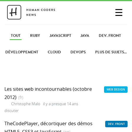
☰
SE CONNECTER
PARTAGER UN LIEN
TOUT
RUBY
JAVASCRIPT
JAVA
DEV. FRONT
DÉVELOPPEMENT
CLOUD
DEVOPS
PLUS DE SUJETS...
Les sites web incontournables (octobre
WEB DESIGN
2012)
(fr)
Christophe Malo
il y a presque 14 ans
discuter
TheCodePlayer, décortiquer des démos
DEV. FRONT
HTML5, CSS3 et JavaScript
(en)