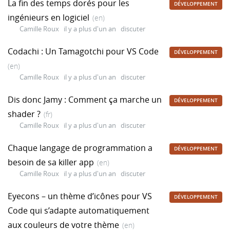
La fin des temps dorés pour les
DÉVELOPPEMENT
ingénieurs en logiciel
(en)
Camille Roux
il y a plus d'un an
discuter
Codachi : Un Tamagotchi pour VS Code
DÉVELOPPEMENT
(en)
Camille Roux
il y a plus d'un an
discuter
Dis donc Jamy : Comment ça marche un
DÉVELOPPEMENT
shader ?
(fr)
Camille Roux
il y a plus d'un an
discuter
Chaque langage de programmation a
DÉVELOPPEMENT
besoin de sa killer app
(en)
Camille Roux
il y a plus d'un an
discuter
Eyecons – un thème d’icônes pour VS
DÉVELOPPEMENT
Code qui s’adapte automatiquement
aux couleurs de votre thème
(en)