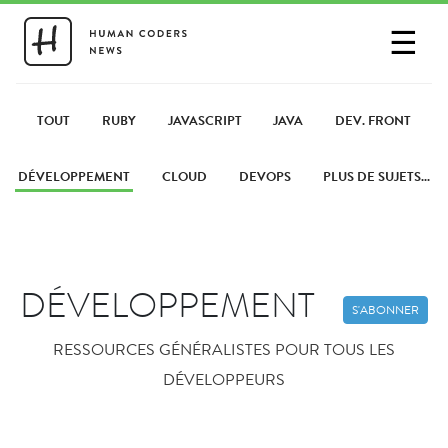
☰
SE CONNECTER
PARTAGER UN LIEN
TOUT
RUBY
JAVASCRIPT
JAVA
DEV. FRONT
DÉVELOPPEMENT
CLOUD
DEVOPS
PLUS DE SUJETS...
DÉVELOPPEMENT
S'ABONNER
RESSOURCES GÉNÉRALISTES POUR TOUS LES
DÉVELOPPEURS