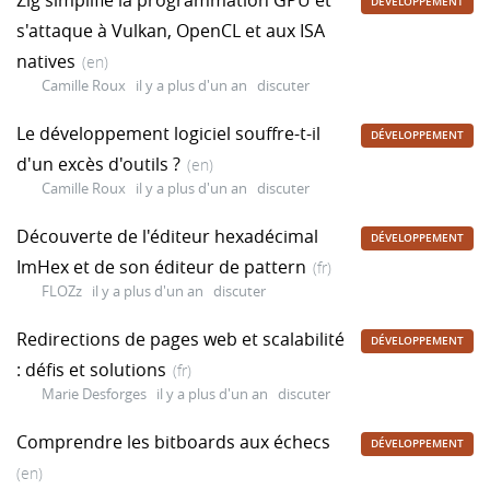
DÉVELOPPEMENT
s'attaque à Vulkan, OpenCL et aux ISA
natives
(en)
Camille Roux
il y a plus d'un an
discuter
Le développement logiciel souffre-t-il
DÉVELOPPEMENT
d'un excès d'outils ?
(en)
Camille Roux
il y a plus d'un an
discuter
Découverte de l'éditeur hexadécimal
DÉVELOPPEMENT
ImHex et de son éditeur de pattern
(fr)
FLOZz
il y a plus d'un an
discuter
Redirections de pages web et scalabilité
DÉVELOPPEMENT
: défis et solutions
(fr)
Marie Desforges
il y a plus d'un an
discuter
Comprendre les bitboards aux échecs
DÉVELOPPEMENT
(en)