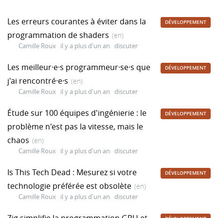
Les erreurs courantes à éviter dans la
DÉVELOPPEMENT
programmation de shaders
(en)
Camille Roux
il y a plus d'un an
discuter
Les meilleur·e·s programmeur·se·s que
DÉVELOPPEMENT
j'ai rencontré·e·s
(en)
Camille Roux
il y a plus d'un an
discuter
Étude sur 100 équipes d'ingénierie : le
DÉVELOPPEMENT
problème n'est pas la vitesse, mais le
chaos
(en)
Camille Roux
il y a plus d'un an
discuter
Is This Tech Dead : Mesurez si votre
DÉVELOPPEMENT
technologie préférée est obsolète
(en)
Camille Roux
il y a plus d'un an
discuter
Zig simplifie la programmation GPU et