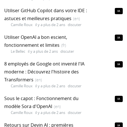
Utiliser GitHub Copilot dans votre IDE :
IA
astuces et meilleures pratiques
(en)
Camille Roux
il y a plus de 2 ans
discuter
Utiliser OpenAI a bon escient,
IA
fonctionnement et limites
(fr)
Le Bellec
il y a plus de 2 ans
discuter
8 employés de Google ont inventé l'IA
IA
moderne : Découvrez l'histoire des
Transformers
(en)
Camille Roux
il y a plus de 2 ans
discuter
Sous le capot : Fonctionnement du
IA
modèle Sora d'OpenAI
(en)
Camille Roux
il y a plus de 2 ans
discuter
Retours sur Devin AI : premières
IA