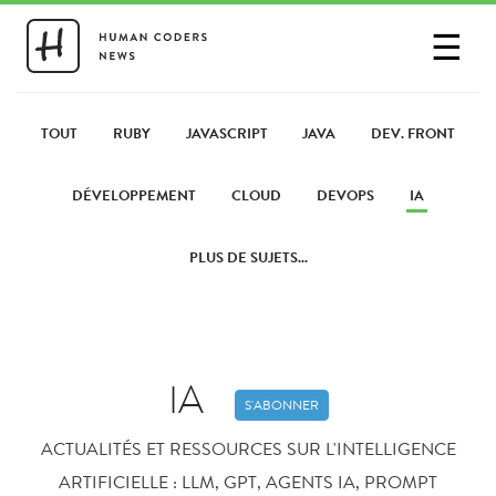
☰
SE CONNECTER
PARTAGER UN LIEN
TOUT
RUBY
JAVASCRIPT
JAVA
DEV. FRONT
DÉVELOPPEMENT
CLOUD
DEVOPS
IA
PLUS DE SUJETS...
IA
S'ABONNER
ACTUALITÉS ET RESSOURCES SUR L'INTELLIGENCE
ARTIFICIELLE : LLM, GPT, AGENTS IA, PROMPT