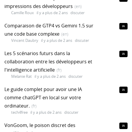
impressions des développeurs
(en)
Camille Roux
il y a plus de 2 ans
discuter
Comparaison de GTP4 vs Gemini 1.5 sur
IA
une code base complexe
(en)
Vincent Daubry
il y a plus de 2 ans
discuter
Les 5 scénarios futurs dans la
IA
collaboration entre les développeurs et
l'intelligence artificielle
(fr)
Melanie Rat
il y a plus de 2 ans
discuter
Le guide complet pour avoir une IA
IA
comme chatGPT en local sur votre
ordinateur.
(fr)
tech4free
il y a plus de 2 ans
discuter
VonGoom, le poison discret des
IA