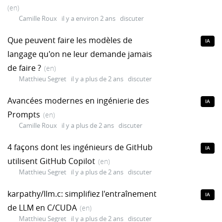
(en)
Camille Roux
il y a environ 2 ans
discuter
Que peuvent faire les modèles de
IA
langage qu'on ne leur demande jamais
de faire ?
(en)
Matthieu Segret
il y a plus de 2 ans
discuter
Avancées modernes en ingénierie des
IA
Prompts
(en)
Camille Roux
il y a plus de 2 ans
discuter
4 façons dont les ingénieurs de GitHub
IA
utilisent GitHub Copilot
(en)
Matthieu Segret
il y a plus de 2 ans
discuter
karpathy/llm.c: simplifiez l'entraînement
IA
de LLM en C/CUDA
(en)
Matthieu Segret
il y a plus de 2 ans
discuter