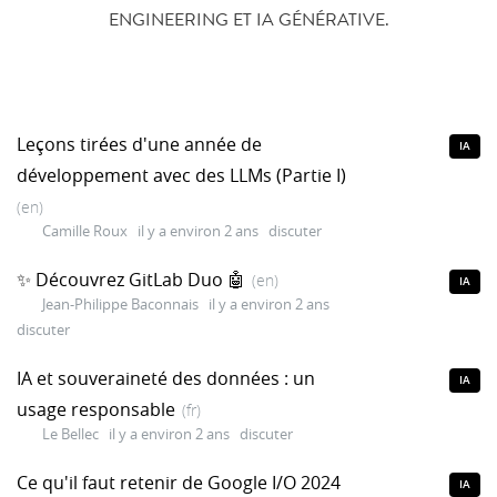
ENGINEERING ET IA GÉNÉRATIVE.
Leçons tirées d'une année de
IA
développement avec des LLMs (Partie I)
(en)
Camille Roux
il y a environ 2 ans
discuter
✨ Découvrez GitLab Duo 🤖
(en)
IA
Jean-Philippe Baconnais
il y a environ 2 ans
discuter
IA et souveraineté des données : un
IA
usage responsable
(fr)
Le Bellec
il y a environ 2 ans
discuter
Ce qu'il faut retenir de Google I/O 2024
IA