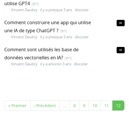
utilise GPT4
(en)
Vincent Daubry
il y a presque 3 ans
discuter
Comment construire une app qui utilise
IA
une IA de type ChatGPT ?
(en)
Vincent Daubry
il y a presque 3 ans
discuter
Comment sont utilisés les base de
IA
données vectorielles en IA?
(en)
Vincent Daubry
il y a environ 3 ans
discuter
« Premier
‹ Précédent
…
8
9
10
11
12