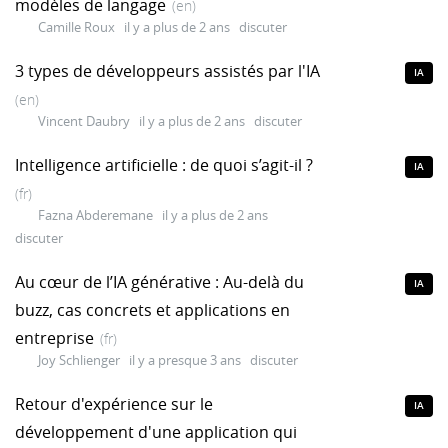
modèles de langage
(en)
Camille Roux
il y a plus de 2 ans
discuter
3 types de développeurs assistés par l'IA
IA
(en)
Vincent Daubry
il y a plus de 2 ans
discuter
Intelligence artificielle : de quoi s’agit-il ?
IA
(fr)
Fazna Abderemane
il y a plus de 2 ans
discuter
Au cœur de l’IA générative : Au-delà du
IA
buzz, cas concrets et applications en
entreprise
(fr)
Joy Schlienger
il y a presque 3 ans
discuter
Retour d'expérience sur le
IA
développement d'une application qui