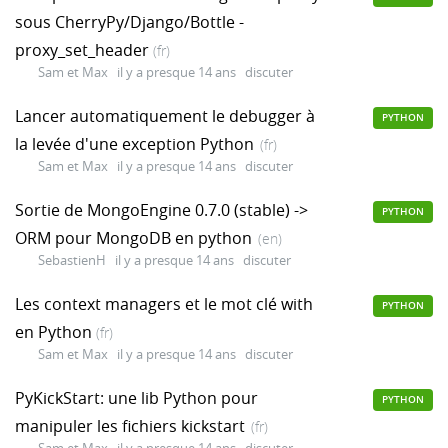
sous CherryPy/Django/Bottle -
proxy_set_header
(fr)
Sam et Max
il y a presque 14 ans
discuter
Lancer automatiquement le debugger à
PYTHON
la levée d'une exception Python
(fr)
Sam et Max
il y a presque 14 ans
discuter
Sortie de MongoEngine 0.7.0 (stable) ->
PYTHON
ORM pour MongoDB en python
(en)
SebastienH
il y a presque 14 ans
discuter
Les context managers et le mot clé with
PYTHON
en Python
(fr)
Sam et Max
il y a presque 14 ans
discuter
PyKickStart: une lib Python pour
PYTHON
manipuler les fichiers kickstart
(fr)