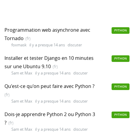
Programmation web asynchrone avec
PYTHON
Tornado
(fr)
foxmask
il y a presque 14 ans
discuter
Installer et tester Django en 10 minutes
PYTHON
sur une Ubuntu 9.10
(fr)
Sam et Max
il y a presque 14 ans
discuter
Qu'est-ce qu'on peut faire avec Python ?
PYTHON
(fr)
Sam et Max
il y a presque 14 ans
discuter
Dois-je apprendre Python 2 ou Python 3
PYTHON
?
(fr)
Sam et Max
il y a presque 14 ans
discuter