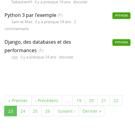
SebastienH
il y a presque 14 ans
discuter
Python 3 par l'exemple
(fr)
PYTHON
Sam et Max
il y a presque 14 ans
2
commentaire
Django, des databases et des
PYTHON
performances
(fr)
cyp
il y a presque 14 ans
discuter
« Premier
‹ Précédent
…
19
20
21
22
23
24
25
26
Suivant ›
Dernier »