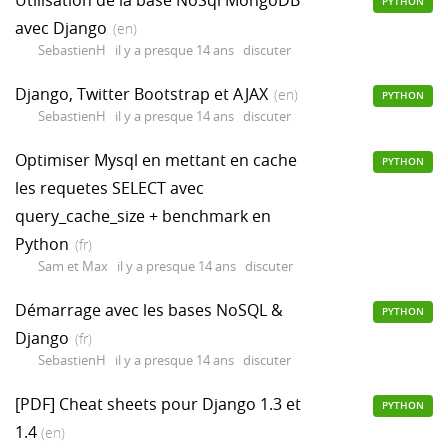
PYTHON
avec Django
(en)
SebastienH
il y a presque 14 ans
discuter
Django, Twitter Bootstrap et AJAX
(en)
PYTHON
SebastienH
il y a presque 14 ans
discuter
Optimiser Mysql en mettant en cache
PYTHON
les requetes SELECT avec
query_cache_size + benchmark en
Python
(fr)
Sam et Max
il y a presque 14 ans
discuter
Démarrage avec les bases NoSQL &
PYTHON
Django
(fr)
SebastienH
il y a presque 14 ans
discuter
[PDF] Cheat sheets pour Django 1.3 et
PYTHON
1.4
(en)