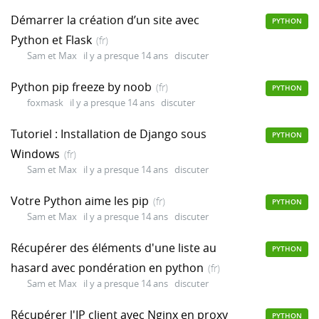
Démarrer la création d’un site avec
PYTHON
Python et Flask
(fr)
Sam et Max
il y a presque 14 ans
discuter
Python pip freeze by noob
(fr)
PYTHON
foxmask
il y a presque 14 ans
discuter
Tutoriel : Installation de Django sous
PYTHON
Windows
(fr)
Sam et Max
il y a presque 14 ans
discuter
Votre Python aime les pip
(fr)
PYTHON
Sam et Max
il y a presque 14 ans
discuter
Récupérer des éléments d'une liste au
PYTHON
hasard avec pondération en python
(fr)
Sam et Max
il y a presque 14 ans
discuter
Récupérer l'IP client avec Nginx en proxy
PYTHON