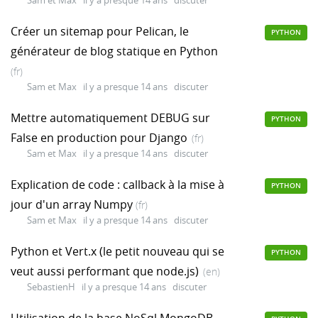
Sam et Max
il y a presque 14 ans
discuter
Créer un sitemap pour Pelican, le
PYTHON
générateur de blog statique en Python
(fr)
Sam et Max
il y a presque 14 ans
discuter
Mettre automatiquement DEBUG sur
PYTHON
False en production pour Django
(fr)
Sam et Max
il y a presque 14 ans
discuter
Explication de code : callback à la mise à
PYTHON
jour d'un array Numpy
(fr)
Sam et Max
il y a presque 14 ans
discuter
Python et Vert.x (le petit nouveau qui se
PYTHON
veut aussi performant que node.js)
(en)
SebastienH
il y a presque 14 ans
discuter
Utilisation de la base NoSql MongoDB