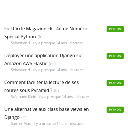
Full Circle Magazine FR - 4ème Numéro
PYTHON
Spécial Python
(fr)
SebastienH
il y a presque 14 ans
discuter
Déployer une application Django sur
PYTHON
Amazon AWS Elastic
(en)
SebastienH
il y a presque 14 ans
discuter
Comment faciliter la lecture de ses
PYTHON
routes sous Pyramid ?
(fr)
Stéphane Klein
il y a presque 14 ans
discuter
Une alternative aux class base views en
PYTHON
Django
(fr)
Sam et Max
il y a presque 14 ans
discuter