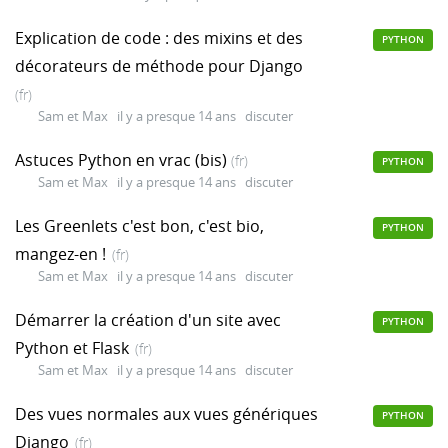
Explication de code : des mixins et des
PYTHON
décorateurs de méthode pour Django
(fr)
Sam et Max
il y a presque 14 ans
discuter
Astuces Python en vrac (bis)
(fr)
PYTHON
Sam et Max
il y a presque 14 ans
discuter
Les Greenlets c'est bon, c'est bio,
PYTHON
mangez-en !
(fr)
Sam et Max
il y a presque 14 ans
discuter
Démarrer la création d'un site avec
PYTHON
Python et Flask
(fr)
Sam et Max
il y a presque 14 ans
discuter
Des vues normales aux vues génériques
PYTHON
Django
(fr)