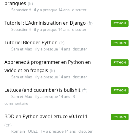
pratiques
(fr)
SebastienH
il y a presque 14 ans
discuter
Tutoriel : L'Administration en Django
(fr)
PYTHON
SebastienH
il y a presque 14 ans
discuter
Tutoriel Blender Python
(fr)
PYTHON
Sam et Max
il y a presque 14 ans
discuter
Apprenez à programmer en Python en
PYTHON
vidéo et en français
(fr)
Sam et Max
il y a presque 14 ans
discuter
Lettuce (and cucumber) is bullshit
(fr)
PYTHON
Sam et Max
il y a presque 14 ans
3
commentaire
BDD en Python avec Lettuce v0.1rc11
PYTHON
(en)
Romain TOUZE
il y a presque 14 ans
discuter