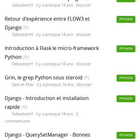
SebastienH
il y a presque 14 ans
discuter
Retour d'expérience entre FLOW3 et
PYTHON
Django
(fr)
SebastienH
il y a presque 14 ans
discuter
Introduction à Flask le micro-framework
PYTHON
Python
(fr)
SebastienH
il y a presque 14 ans
discuter
Grin, le grep Python sous steroïd
(fr)
PYTHON
Sam et Max
il y a presque 14 ans
discuter
Django - Introduction et installation
PYTHON
rapide
(fr)
SebastienH
il y a presque 14 ans
2
commentaire
Django - QuerySetManager - Bonnes
PYTHON