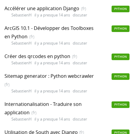
Accélérer une application Django
(fr)
PYTHON
SebastienH
il y a presque 14 ans
discuter
ArcGIS 10.1 - Développer des Toolboxes
PYTHON
en Python
(fr)
SebastienH
il y a presque 14 ans
discuter
Créer des qrcodes en python
(fr)
PYTHON
SebastienH
il y a presque 14 ans
discuter
Sitemap generator : Python webcrawler
PYTHON
(fr)
SebastienH
il y a presque 14 ans
discuter
Internationalisation - Traduire son
PYTHON
application
(fr)
SebastienH
il y a presque 14 ans
discuter
Utilisation de South avec Django
(fr)
PYTHON