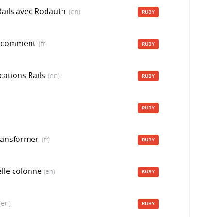
 Rails avec Rodauth
(en)
RUBY
u comment
(fr)
RUBY
cations Rails
(en)
RUBY
RUBY
ransformer
(fr)
RUBY
elle colonne
(en)
RUBY
(en)
RUBY