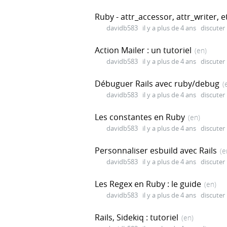
Ruby - attr_accessor, attr_writer, e
davidb583
il y a plus de 4 ans
discuter
Action Mailer : un tutoriel
(en)
davidb583
il y a plus de 4 ans
discuter
Débuguer Rails avec ruby/debug
(
davidb583
il y a plus de 4 ans
discuter
Les constantes en Ruby
(en)
davidb583
il y a plus de 4 ans
discuter
Personnaliser esbuild avec Rails
(e
davidb583
il y a plus de 4 ans
discuter
Les Regex en Ruby : le guide
(en)
davidb583
il y a plus de 4 ans
discuter
Rails, Sidekiq : tutoriel
(en)