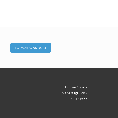
FORMATIONS RUBY
Human Coders
11 bis passage Doisy
75017 Paris