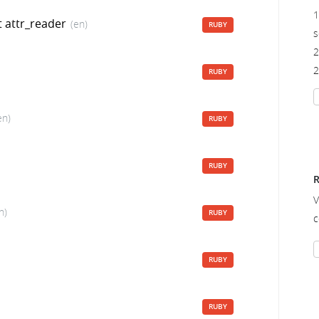
1
t attr_reader
(en)
RUBY
s
2
2
RUBY
en)
RUBY
RUBY
R
V
n)
RUBY
c
RUBY
RUBY