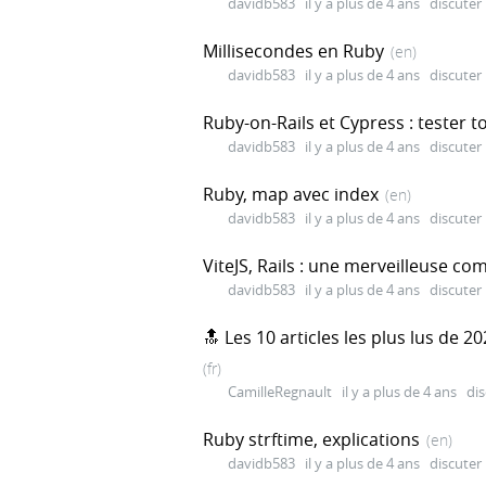
davidb583
il y a plus de 4 ans
discuter
Millisecondes en Ruby
(en)
davidb583
il y a plus de 4 ans
discuter
Ruby-on-Rails et Cypress : tester t
davidb583
il y a plus de 4 ans
discuter
Ruby, map avec index
(en)
davidb583
il y a plus de 4 ans
discuter
ViteJS, Rails : une merveilleuse co
davidb583
il y a plus de 4 ans
discuter
🔝 Les 10 articles les plus lus de 
(fr)
CamilleRegnault
il y a plus de 4 ans
dis
Ruby strftime, explications
(en)
davidb583
il y a plus de 4 ans
discuter