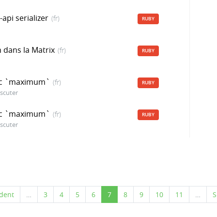
api serializer
(fr)
RUBY
h dans la Matrix
(fr)
RUBY
avec `maximum`
(fr)
RUBY
iscuter
avec `maximum`
(fr)
RUBY
iscuter
édent
…
3
4
5
6
7
8
9
10
11
…
S