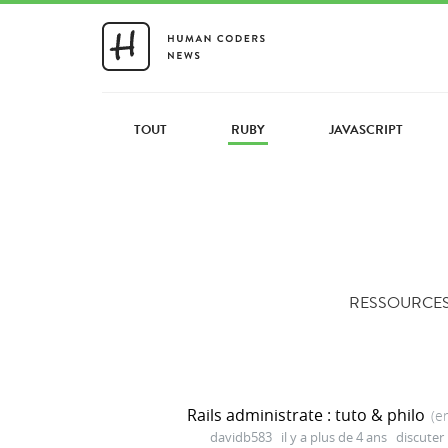
TOUT
RUBY
JAVASCRIPT
RESSOURCES 
Rails administrate : tuto & philo
(e
davidb583
il y a plus de 4 ans
discuter