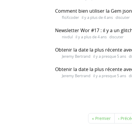
Comment bien utiliser la Gem json-
floXcoder
il y a plus de 4 ans
discuter
Newsletter Wor #17 : il y a un glitc
nivdul
il y a plus de 4 ans
discuter
Obtenir la date la plus récente 
Jeremy Bertrand
il y a presque 5 ans
d
Obtenir la date la plus récente 
Jeremy Bertrand
il y a presque 5 ans
d
« Premier
‹ Préc