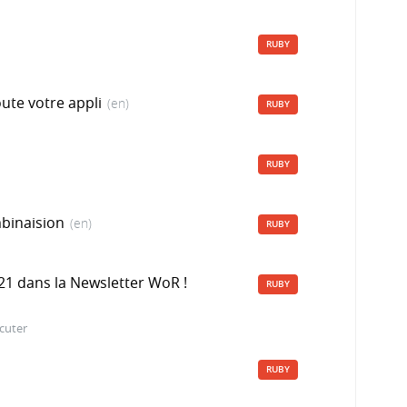
RUBY
oute votre appli
(en)
RUBY
RUBY
mbinaision
(en)
RUBY
2021 dans la Newsletter WoR !
RUBY
cuter
RUBY