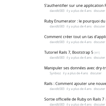
S'authentifier sur une application
davidb583
il y a plus de 4 ans
discuter
Ruby Enumerator : le pourquoi d
davidb583
il y a plus de 4 ans
discuter
Comment créer tout un tas d'appli
davidb583
il y a plus de 4 ans
discuter
Tutoriel Rails 7, Bootstrap 5
(en)
davidb583
il y a plus de 4 ans
discuter
Manipuler ses données avec dry-t
Synbioz
il y a plus de 4 ans
discuter
Rails : Comment ajouter une nouv
davidb583
il y a plus de 4 ans
discuter
Sortie officielle de Ruby on Rails 7
davidb583
il y a plus de 4 ans
discuter