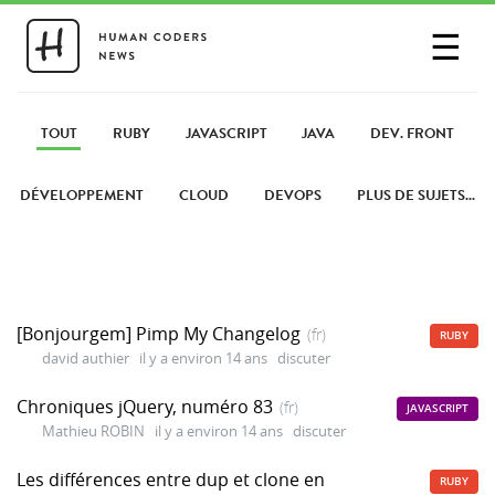
☰
SE CONNECTER
PARTAGER UN LIEN
TOUT
RUBY
JAVASCRIPT
JAVA
DEV. FRONT
DÉVELOPPEMENT
CLOUD
DEVOPS
PLUS DE SUJETS...
[Bonjourgem] Pimp My Changelog
(fr)
RUBY
david authier
il y a environ 14 ans
discuter
Chroniques jQuery, numéro 83
(fr)
JAVASCRIPT
Mathieu ROBIN
il y a environ 14 ans
discuter
Les différences entre dup et clone en
RUBY