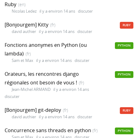
Ruby
(en)
Nicolas Ledez
il y a environ 14 ans
discuter
[Bonjourgem] Kitty
(fr)
RUBY
david authier
il y a environ 14 ans
discuter
Fonctions anonymes en Python (ou
PYTHON
lambda)
(fr)
Sam et Max
il y a environ 14 ans
discuter
Orateurs, les rencontres django
PYTHON
régionales ont besoin de vous !
(fr)
Jean-Michel ARMAND
il y a environ 14 ans
discuter
[Bonjourgem] git-deploy
(fr)
RUBY
david authier
il y a environ 14 ans
discuter
Concurrence sans threads en python
(fr)
PYTHON
Sam et Max
il y a environ 14 ans
discuter