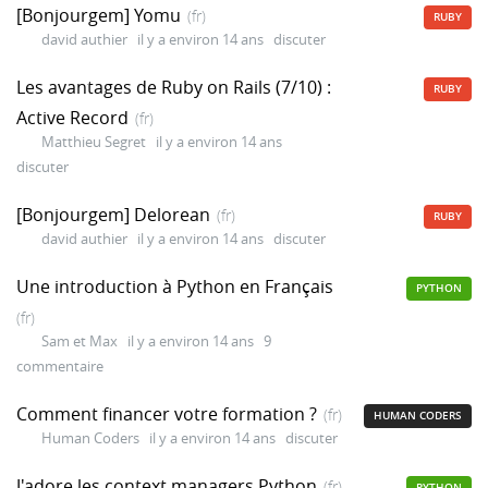
[Bonjourgem] Yomu
(fr)
RUBY
david authier
il y a environ 14 ans
discuter
Les avantages de Ruby on Rails (7/10) :
RUBY
Active Record
(fr)
Matthieu Segret
il y a environ 14 ans
discuter
[Bonjourgem] Delorean
(fr)
RUBY
david authier
il y a environ 14 ans
discuter
Une introduction à Python en Français
PYTHON
(fr)
Sam et Max
il y a environ 14 ans
9
commentaire
Comment financer votre formation ?
(fr)
HUMAN CODERS
Human Coders
il y a environ 14 ans
discuter
J'adore les context managers Python
(fr)
PYTHON