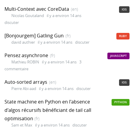
Multi-Context avec CoreData
(en)
IOS
Nicolas Goutaland
il y a environ 14 ans
discuter
[Bonjourgem] Gatling Gun
(fr)
RUBY
david authier
il y a environ 14 ans
discuter
Pensez asynchrone
(fr)
JAVASCRIPT
Mathieu ROBIN
il y a environ 14 ans
3
commentaire
Auto-sorted arrays
(en)
IOS
Pierre Abi-aad
il y a environ 14 ans
discuter
State machine en Python en l'absence
PYTHON
d'algos récursifs bénéficiant de tail call
optimisation
(fr)
Sam et Max
il y a environ 14 ans
discuter