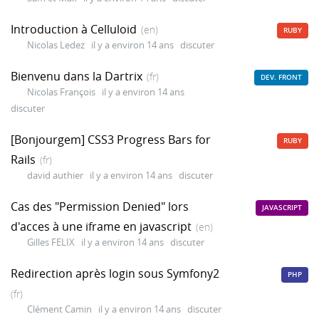
Introduction à Celluloid
(en)
RUBY
Nicolas Ledez
il y a environ 14 ans
discuter
Bienvenu dans la Dartrix
(fr)
DEV. FRONT
Nicolas François
il y a environ 14 ans
discuter
[Bonjourgem] CSS3 Progress Bars for
RUBY
Rails
(fr)
david authier
il y a environ 14 ans
discuter
Cas des "Permission Denied" lors
JAVASCRIPT
d'acces à une iframe en javascript
(en)
Gilles FELIX
il y a environ 14 ans
discuter
Redirection après login sous Symfony2
PHP
(fr)
Clément Camin
il y a environ 14 ans
discuter