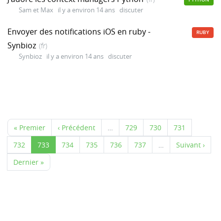
Sam et Max
il y a environ 14 ans
discuter
Envoyer des notifications iOS en ruby -
RUBY
Synbioz
(fr)
Synbioz
il y a environ 14 ans
discuter
« Premier
‹ Précédent
…
729
730
731
732
733
734
735
736
737
…
Suivant ›
Dernier »