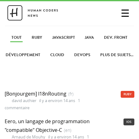
☰
SE CONNECTER
PARTAGER UN LIEN
TOUT
RUBY
JAVASCRIPT
JAVA
DEV. FRONT
DÉVELOPPEMENT
CLOUD
DEVOPS
PLUS DE SUJETS...
[Bonjourgem] I18nRouting
(fr)
RUBY
david authier
il y a environ 14 ans
1
commentaire
Eero, un langage de programmation
IOS
"compatible" Objective-C
(en)
Arnaud de Mouhy
il y a environ 14 ans
1