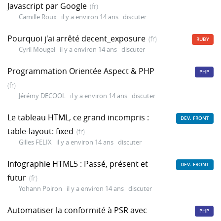
Javascript par Google
(fr)
Camille Roux
il y a environ 14 ans
discuter
Pourquoi j'ai arrêté decent_exposure
(fr)
RUBY
Cyril Mougel
il y a environ 14 ans
discuter
Programmation Orientée Aspect & PHP
PHP
(fr)
Jérémy DECOOL
il y a environ 14 ans
discuter
Le tableau HTML, ce grand incompris :
DEV. FRONT
table-layout: fixed
(fr)
Gilles FELIX
il y a environ 14 ans
discuter
Infographie HTML5 : Passé, présent et
DEV. FRONT
futur
(fr)
Yohann Poiron
il y a environ 14 ans
discuter
Automatiser la conformité à PSR avec
PHP