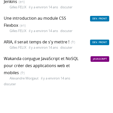
Jenkins
(en)
Gilles FELIX
il y a environ 14 ans
discuter
Une introduction au module CSS
DEV. FRONT
Flexbox
(en)
Gilles FELIX
il y a environ 14 ans
discuter
ARIA, il serait temps de s'y mettre !
(fr)
DEV. FRONT
Gilles FELIX
il y a environ 14 ans
discuter
Wakanda conjugue JavaScript et NoSQL
JAVASCRIPT
pour créer des applications web et
mobiles
(fr)
Alexandre Morgaut
il y a environ 14 ans
discuter