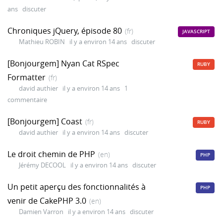
ans
discuter
Chroniques jQuery, épisode 80
(fr)
JAVASCRIPT
Mathieu ROBIN
il y a environ 14 ans
discuter
[Bonjourgem] Nyan Cat RSpec
RUBY
Formatter
(fr)
david authier
il y a environ 14 ans
1
commentaire
[Bonjourgem] Coast
(fr)
RUBY
david authier
il y a environ 14 ans
discuter
Le droit chemin de PHP
(en)
PHP
Jérémy DECOOL
il y a environ 14 ans
discuter
Un petit aperçu des fonctionnalités à
PHP
venir de CakePHP 3.0
(en)
Damien Varron
il y a environ 14 ans
discuter