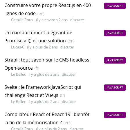
Construire votre propre React.js en 400
JAVASCRIPT
lignes de code
(en)
Camille Roux
il y a environ 2 ans
discuter
Un comportement piégeant de
JAVASCRIPT
Promise.all() et une solution
(en)
Lucas-C
il y a plus de 2 ans
discuter
Strapi : tout savoir sur le CMS headless
JAVASCRIPT
Open-source
(fr)
Le Bellec
il y a plus de 2 ans
discuter
Svelte : le Framework JavaScript qui
JAVASCRIPT
challenge React et Vue.js
(fr)
Le Bellec
il y a plus de 2 ans
discuter
Compilateur React et React 19 : bientôt
JAVASCRIPT
la fin de la mémorisation ?
(en)
Camille Roux
il y a plus de 2 ans
discuter