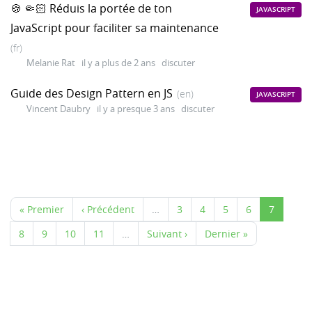
🍪 🤏🏻 Réduis la portée de ton
JAVASCRIPT
JavaScript pour faciliter sa maintenance
(fr)
Melanie Rat
il y a plus de 2 ans
discuter
Guide des Design Pattern en JS
(en)
JAVASCRIPT
Vincent Daubry
il y a presque 3 ans
discuter
« Premier
‹ Précédent
…
3
4
5
6
7
8
9
10
11
…
Suivant ›
Dernier »