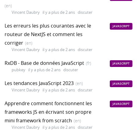
(en)
Vincent Daubry
il y a plus de 2 ans
discuter
Les erreurs les plus courantes avec le
JAVASCRIPT
routeur de NextJS et comment les
corriger
(en)
Vincent Daubry
il y a plus de 2 ans
discuter
RxDB - Base de données JavaScript
(fr)
JAVASCRIPT
pubkey
il y a plus de 2 ans
discuter
Les tendances JavaScript 2023
(en)
JAVASCRIPT
Vincent Daubry
il y a plus de 2 ans
discuter
Apprendre comment fonctionnent les
JAVASCRIPT
frameworks JS en écrivant son propre
mini framework from scratch
(en)
Vincent Daubry
il y a plus de 2 ans
discuter