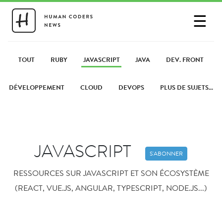
☰
SE CONNECTER
PARTAGER UN LIEN
TOUT
RUBY
JAVASCRIPT
JAVA
DEV. FRONT
DÉVELOPPEMENT
CLOUD
DEVOPS
PLUS DE SUJETS...
JAVASCRIPT
S'ABONNER
RESSOURCES SUR JAVASCRIPT ET SON ÉCOSYSTÈME
(REACT, VUE.JS, ANGULAR, TYPESCRIPT, NODE.JS...)