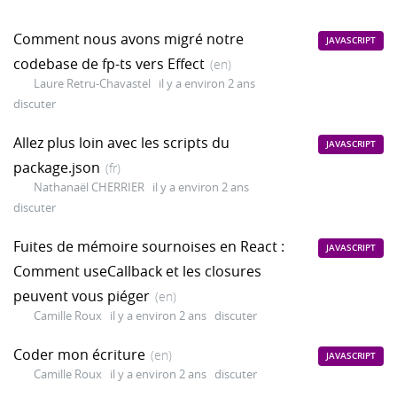
Comment nous avons migré notre
JAVASCRIPT
codebase de fp-ts vers Effect
(en)
Laure Retru-Chavastel
il y a environ 2 ans
discuter
Allez plus loin avec les scripts du
JAVASCRIPT
package.json
(fr)
Nathanaël CHERRIER
il y a environ 2 ans
discuter
Fuites de mémoire sournoises en React :
JAVASCRIPT
Comment useCallback et les closures
peuvent vous piéger
(en)
Camille Roux
il y a environ 2 ans
discuter
Coder mon écriture
(en)
JAVASCRIPT
Camille Roux
il y a environ 2 ans
discuter