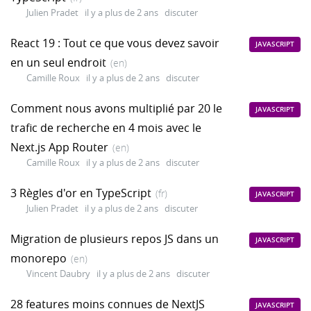
Julien Pradet
il y a plus de 2 ans
discuter
React 19 : Tout ce que vous devez savoir
JAVASCRIPT
en un seul endroit
(en)
Camille Roux
il y a plus de 2 ans
discuter
Comment nous avons multiplié par 20 le
JAVASCRIPT
trafic de recherche en 4 mois avec le
Next.js App Router
(en)
Camille Roux
il y a plus de 2 ans
discuter
3 Règles d'or en TypeScript
(fr)
JAVASCRIPT
Julien Pradet
il y a plus de 2 ans
discuter
Migration de plusieurs repos JS dans un
JAVASCRIPT
monorepo
(en)
Vincent Daubry
il y a plus de 2 ans
discuter
28 features moins connues de NextJS
JAVASCRIPT