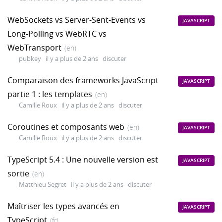
WebSockets vs Server-Sent-Events vs
JAVASCRIPT
Long-Polling vs WebRTC vs
WebTransport
(en)
pubkey
il y a plus de 2 ans
discuter
Comparaison des frameworks JavaScript
JAVASCRIPT
partie 1 : les templates
(en)
Camille Roux
il y a plus de 2 ans
discuter
Coroutines et composants web
(en)
JAVASCRIPT
Camille Roux
il y a plus de 2 ans
discuter
TypeScript 5.4 : Une nouvelle version est
JAVASCRIPT
sortie
(en)
Matthieu Segret
il y a plus de 2 ans
discuter
Maîtriser les types avancés en
JAVASCRIPT
TypeScript
(fr)