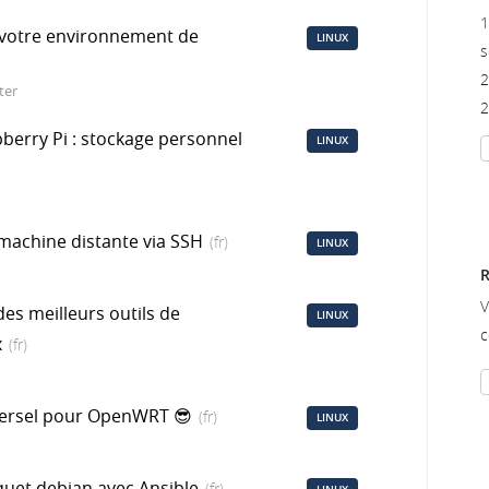
1
 votre environnement de
LINUX
s
2
ter
2
berry Pi : stockage personnel
LINUX
machine distante via SSH
(fr)
LINUX
R
V
es meilleurs outils de
LINUX
c
x
(fr)
iversel pour OpenWRT 😎
(fr)
LINUX
quet debian avec Ansible
(fr)