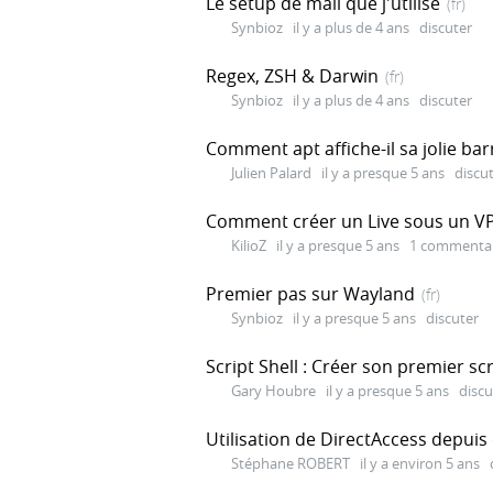
Le setup de mail que j'utilise
(fr)
Synbioz
il y a plus de 4 ans
discuter
Regex, ZSH & Darwin
(fr)
Synbioz
il y a plus de 4 ans
discuter
Comment apt affiche-il sa jolie ba
Julien Palard
il y a presque 5 ans
discu
Comment créer un Live sous un V
KilioZ
il y a presque 5 ans
1 commenta
Premier pas sur Wayland
(fr)
Synbioz
il y a presque 5 ans
discuter
Script Shell : Créer son premier scr
Gary Houbre
il y a presque 5 ans
discu
Utilisation de DirectAccess depuis
Stéphane ROBERT
il y a environ 5 ans