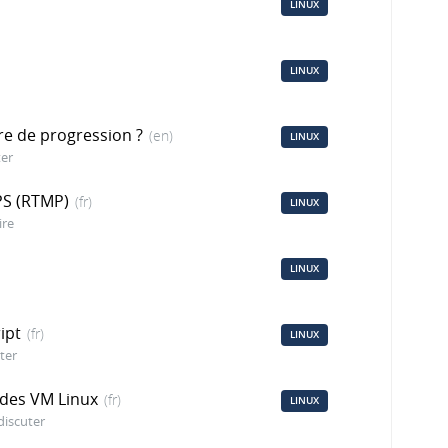
LINUX
LINUX
rre de progression ?
(en)
LINUX
ter
PS (RTMP)
(fr)
LINUX
ire
LINUX
ipt
(fr)
LINUX
ter
 des VM Linux
(fr)
LINUX
discuter