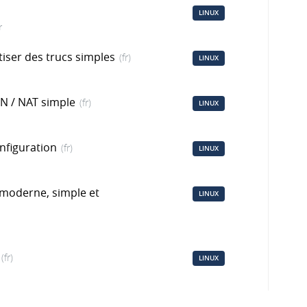
LINUX
r
ser des trucs simples
(fr)
LINUX
N / NAT simple
(fr)
LINUX
onfiguration
(fr)
LINUX
moderne, simple et
LINUX
(fr)
LINUX