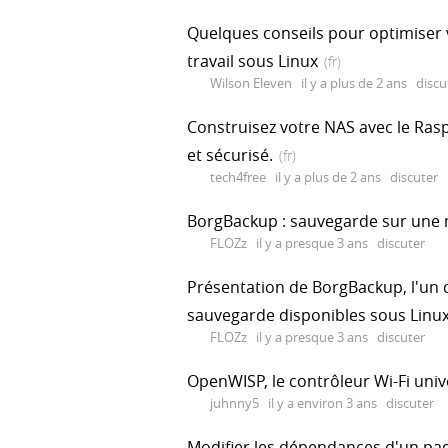
Quelques conseils pour optimiser
travail sous Linux
(fr)
Wilson Eleven
il y a plus de 2 ans
discu
Construisez votre NAS avec le Rasp
et sécurisé.
(fr)
tech4free
il y a plus de 2 ans
discuter
BorgBackup : sauvegarde sur une 
FLOZz
il y a presque 3 ans
discuter
Présentation de BorgBackup, l'un d
sauvegarde disponibles sous Linu
FLOZz
il y a presque 3 ans
discuter
OpenWISP, le contrôleur Wi-Fi un
juhnny5
il y a environ 3 ans
discuter
Modifier les dépendances d'un pa