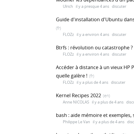
Ulrich
il y a presque 4 ans
discuter
Guide d'installation d'Ubuntu dans 
(fr)
FLOZz
il y a environ 4 ans
discuter
Btrfs : révolution ou catastrophe ?
FLOZz
il y a environ 4 ans
discuter
Accéder à distance à un vieux HP P
quelle galère !
(fr)
FLOZz
il y a plus de 4 ans
discuter
Kernel Recipes 2022
(en)
Anne NICOLAS
il y a plus de 4 ans
disc
bash : aide mémoire et exemples, 
Philippe Le Van
il y a plus de 4 ans
dis