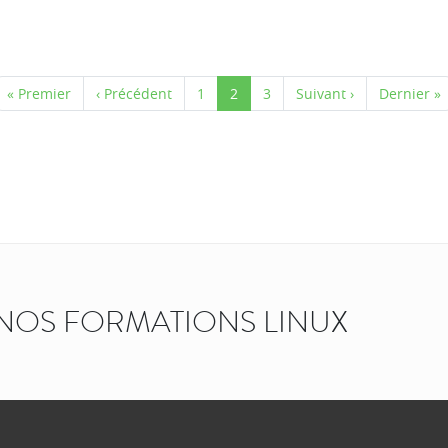
« Premier
‹ Précédent
1
2
3
Suivant ›
Dernier »
NOS FORMATIONS LINUX