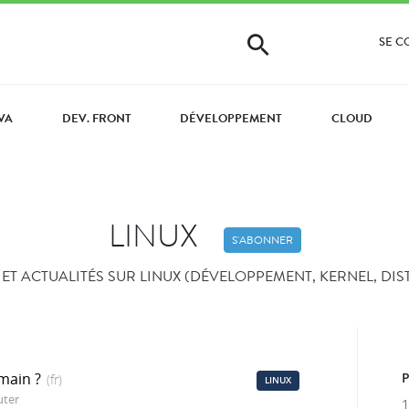
SE 
VA
DEV. FRONT
DÉVELOPPEMENT
CLOUD
LINUX
S'ABONNER
T ACTUALITÉS SUR LINUX (DÉVELOPPEMENT, KERNEL, DIST
 main ?
(fr)
LINUX
uter
1