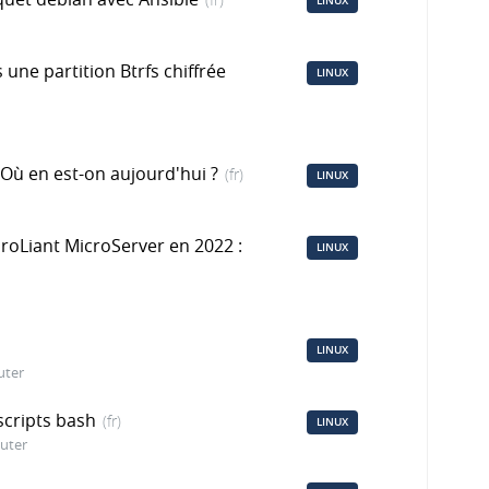
LINUX
une partition Btrfs chiffrée
LINUX
 Où en est-on aujourd'hui ?
(fr)
LINUX
roLiant MicroServer en 2022 :
LINUX
LINUX
uter
scripts bash
(fr)
LINUX
cuter