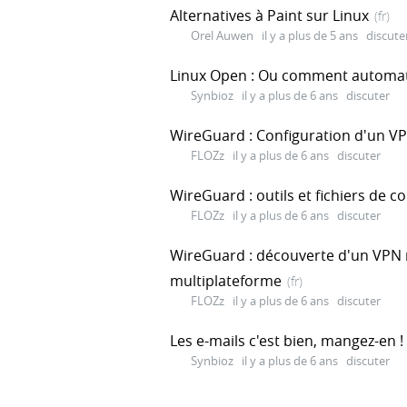
Alternatives à Paint sur Linux
(fr)
Orel Auwen
il y a plus de 5 ans
discute
Linux Open : Ou comment automati
Synbioz
il y a plus de 6 ans
discuter
WireGuard : Configuration d'un VP
FLOZz
il y a plus de 6 ans
discuter
WireGuard : outils et fichiers de c
FLOZz
il y a plus de 6 ans
discuter
WireGuard : découverte d'un VPN 
multiplateforme
(fr)
FLOZz
il y a plus de 6 ans
discuter
Les e-mails c'est bien, mangez-en !
Synbioz
il y a plus de 6 ans
discuter