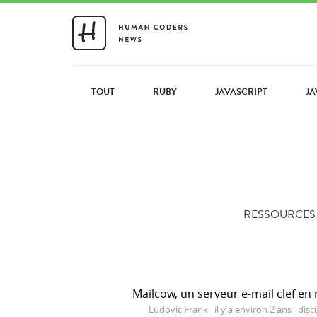
TOUT
RUBY
JAVASCRIPT
JA
RESSOURCES E
Mailcow, un serveur e-mail clef en
Ludovic Frank
il y a environ 2 ans
disc