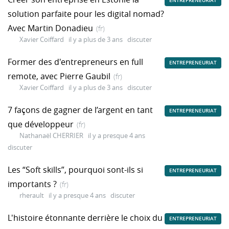
ENTREPRENEURIAT
solution parfaite pour les digital nomad?
Avec Martin Donadieu
(fr)
Xavier Coiffard
il y a plus de 3 ans
discuter
Former des d'entrepreneurs en full
ENTREPRENEURIAT
remote, avec Pierre Gaubil
(fr)
Xavier Coiffard
il y a plus de 3 ans
discuter
7 façons de gagner de l’argent en tant
ENTREPRENEURIAT
que développeur
(fr)
Nathanaël CHERRIER
il y a presque 4 ans
discuter
Les “Soft skills”, pourquoi sont-ils si
ENTREPRENEURIAT
importants ?
(fr)
rherault
il y a presque 4 ans
discuter
L'histoire étonnante derrière le choix du
ENTREPRENEURIAT