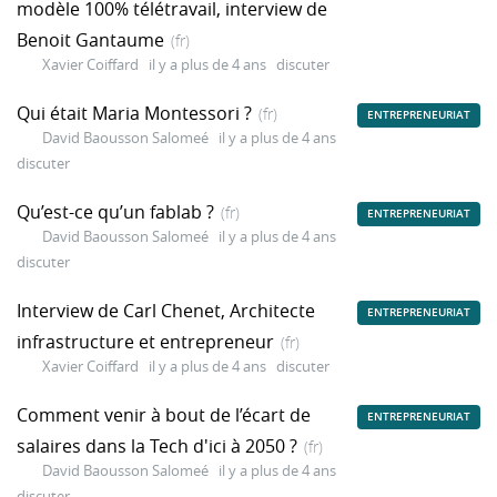
modèle 100% télétravail, interview de
Benoit Gantaume
(fr)
Xavier Coiffard
il y a plus de 4 ans
discuter
Qui était Maria Montessori ?
(fr)
ENTREPRENEURIAT
David Baousson Salomeé
il y a plus de 4 ans
discuter
Qu’est-ce qu’un fablab ?
(fr)
ENTREPRENEURIAT
David Baousson Salomeé
il y a plus de 4 ans
discuter
Interview de Carl Chenet, Architecte
ENTREPRENEURIAT
infrastructure et entrepreneur
(fr)
Xavier Coiffard
il y a plus de 4 ans
discuter
Comment venir à bout de l’écart de
ENTREPRENEURIAT
salaires dans la Tech d'ici à 2050 ?
(fr)
David Baousson Salomeé
il y a plus de 4 ans
discuter