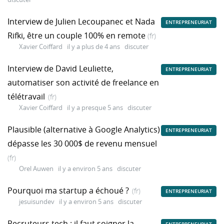
Interview de Julien Lecoupanec et Nada
ENTREPRENEURIAT
Rifki, être un couple 100% en remote
(fr)
Xavier Coiffard
il y a plus de 4 ans
discuter
Interview de David Leuliette,
ENTREPRENEURIAT
automatiser son activité de freelance en
télétravail
(fr)
Xavier Coiffard
il y a presque 5 ans
discuter
Plausible (alternative à Google Analytics)
ENTREPRENEURIAT
dépasse les 30 000$ de revenu mensuel
(fr)
Orel Auwen
il y a environ 5 ans
discuter
Pourquoi ma startup a échoué ?
(fr)
ENTREPRENEURIAT
jesuisundev
il y a environ 5 ans
discuter
Recruteurs tech : il faut soigner la