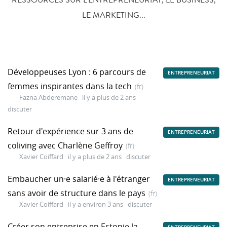
LE MARKETING...
Développeuses Lyon : 6 parcours de
ENTREPRENEURIAT
femmes inspirantes dans la tech
(fr)
Fazna Abderemane
il y a plus de 2 ans
discuter
Retour d'expérience sur 3 ans de
ENTREPRENEURIAT
coliving avec Charlène Geffroy
(fr)
Xavier Coiffard
il y a plus de 2 ans
discuter
Embaucher un·e salarié·e à l'étranger
ENTREPRENEURIAT
sans avoir de structure dans le pays
(fr)
Xavier Coiffard
il y a environ 3 ans
discuter
Créer son entreprise en Estonie la