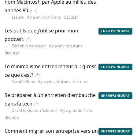
nom Macintosh par Apple au milieu des
années 80
(en)
ssaurel
il y a environ 4 ans
discuter
Les outils que j'utilise pour mon
ENTREPRENEURIAT
podcast.
(fr)
Séraphin Vandegar
il y a environ 4 ans
discuter
Le minimalisme entrepreneurial : qu’est-
ENTREPRENEURIAT
ce que c’est?
(fr)
Camille Roux
il y a plus de 4 ans
discuter
Se préparer à un entretien d'embauche
ENTREPRENEURIAT
dans la tech
(fr)
David Baousson Salomeé
il y a plus de 4 ans
discuter
Comment migrer son entreprise vers un
ENTREPRENEURIAT