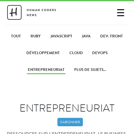
☰
SE CONNECTER
PARTAGER UN LIEN
TOUT
RUBY
JAVASCRIPT
JAVA
DEV. FRONT
DÉVELOPPEMENT
CLOUD
DEVOPS
ENTREPRENEURIAT
PLUS DE SUJETS...
ENTREPRENEURIAT
S'ABONNER
RESSOURCES SUR L'ENTREPRENEURIAT, LE BUSINESS,