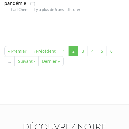
pandémie !
(fr)
Carl Chenet
il y a plus de 5 ans
discuter
« Premier
‹ Précédent
1
2
3
4
5
6
…
Suivant ›
Dernier »
DÉCOUVREZ NOTRE