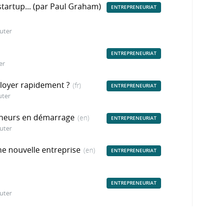
startup... (par Paul Graham)
ENTREPRENEURIAT
uter
ENTREPRENEURIAT
er
loyer rapidement ?
(fr)
ENTREPRENEURIAT
uter
reneurs en démarrage
(en)
ENTREPRENEURIAT
uter
ne nouvelle entreprise
(en)
ENTREPRENEURIAT
ENTREPRENEURIAT
uter