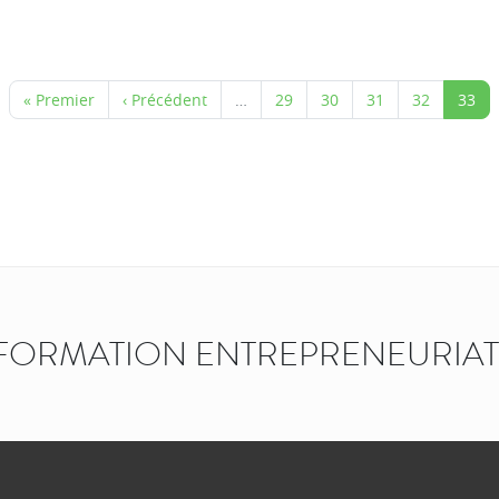
« Premier
‹ Précédent
…
29
30
31
32
33
FORMATION ENTREPRENEURIAT