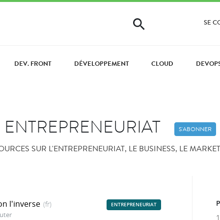
SE 
DEV. FRONT
DÉVELOPPEMENT
CLOUD
DEVOP
ENTREPRENEURIAT
S'ABONNER
OURCES SUR L'ENTREPRENEURIAT, LE BUSINESS, LE MARKETI
n l'inverse
(fr)
ENTREPRENEURIAT
uter
1