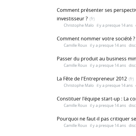
Comment présenter ses perspectiv
investisseur ?
(fr)
Christophe Malo
il y a presque 14 ans
Comment nommer votre société ?
Camille Roux
il y a presque 14 ans
disc
Passer du produit au business mi
Camille Roux
il y a presque 14 ans
disc
La Fête de l'Entrepreneur 2012
(fr)
Christophe Malo
il y a presque 14 ans
Constituer l'équipe start-up : La c
Camille Roux
il y a presque 14 ans
disc
Pourquoi ne faut-il pas critiquer s
Camille Roux
il y a presque 14 ans
disc